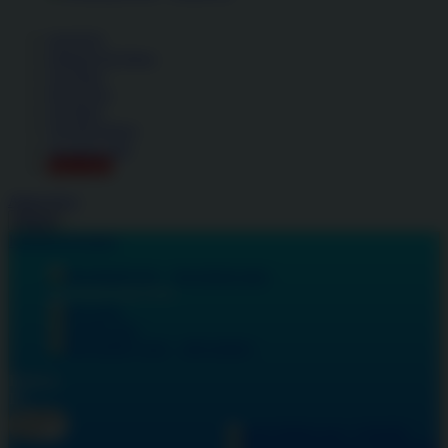
EDATOTO
Himbauan Toto Macau
Toto Macau
Macau Kicau
Toto Mania
Toto Macau Resmi
Toto Macau 2026
Toto 2026
Akun Saya
Masuk
lewati ke Konten
download apps
download app from:
gift registry
Bahasa
ID
LOGIN