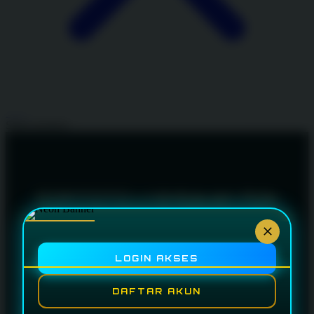
Share product:
EDATOTO > Himbauan Ada
Lirik Kicau Mania dengan Toto
Macau
LOGIN AKSES
Dalam dunia hiburan digital, istilah EDATOTO, Kicau Mania,
dan Toto Macau sering muncul dalam berbagai
DAFTAR AKUN
pembahasan online. Karena itu, penting bagi pembaca