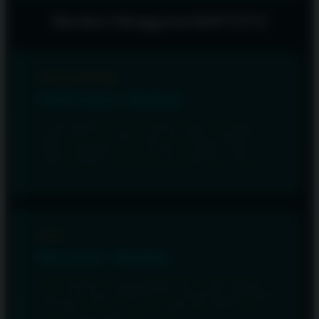
dan kepercayaan sehingga isi konten terasa lebih jelas,
Kesimpulannya, pembaca diharapkan lebih cermat saat
bertanggung jawab, dan tidak menyesatkan.
Review Pengguna EDATOTO
menemukan istilah EDATOTO, Kicau Mania, dan Toto
Macau di internet, serta menjadikan informasi ini
sebagai bahan edukasi untuk bersikap aman dan bijak.
Desa Sukamaju
Andi Prasetyo- Bandung
"Artikel EDATOTO ini membantu saya memahami
bahwa lirik Kicau Mania dan Toto Macau sebaiknya
dibaca sebagai informasi hiburan digital, bukan
langsung dipercaya tanpa memahami konteksnya."
Kota
Rina Lestari - Bandung
"Pembahasannya terasa jelas dan mudah dipahami.
Saya suka karena EDATOTO menekankan pentingnya
membaca informasi secara bijak dan tidak terburu-
buru mengambil kesimpulan."