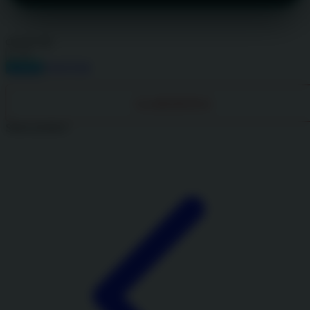
choose qty
DAFTAR
LOGIN
CLAIM BONUS
Share product: