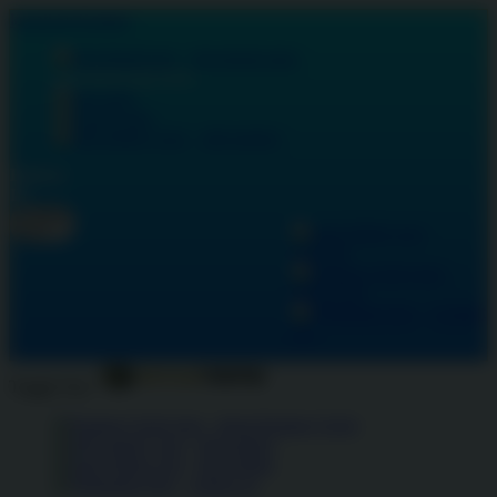
lewati ke Konten
download apps
download app from:
gift registry
Bahasa
ID
LOGIN
DAFTAR
Contact
Us
Toggle Nav
about Kanmo Circle
gift registry
store finder
contact us